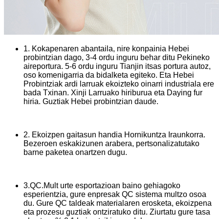
1. Kokapenaren abantaila, nire konpainia Hebei
probintzian dago, 3-4 ordu inguru behar ditu Pekineko
aireportura. 5-6 ordu inguru Tianjin itsas portura autoz,
oso komenigarria da bidalketa egiteko. Eta Hebei
Probintziak ardi larruak ekoizteko oinarri industriala ere
bada Txinan. Xinji Larruako hiriburua eta Daying fur
hiria. Guztiak Hebei probintzian daude.
2. Ekoizpen gaitasun handia Hornikuntza Iraunkorra.
Bezeroen eskakizunen arabera, pertsonalizatutako
barne paketea onartzen dugu.
3.QC.Mult urte esportazioan baino gehiagoko
esperientzia, gure enpresak QC sistema multzo osoa
du. Gure QC taldeak materialaren erosketa, ekoizpena
eta prozesu guztiak ontziratuko ditu. Ziurtatu gure tasa