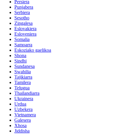
Persiera
Punjabera
Serbiera
Sesotho
Zingalesa
Eslovakiera
Esloveniera
Somalia
Samoarra
Eskoziako gaelikoa
Shona
Sindhi
Sundanesa
Swahilia
Tajikiarra
Tamilera
Telugua
Thailandiarra
Ukrainera
Urdua
Uzbekera
Vietnamera
Galesera
Xhosa
Jiddisha