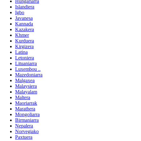
Hungariarra
Islandiera
Igbo
Javanesa
Kannada
Kazakera
Khmer
Kurduera
Kirgizera
Latina
Letoniera
Lituaniarra
Luxembou ..
Mazedoniarra
Malgaxea
Malaysiera
Malayalam
Maltera
Maoriarrak
Marathera
Mongoliarra
Birmaniarra
Nepalera
Norvegiako
Paxtuera