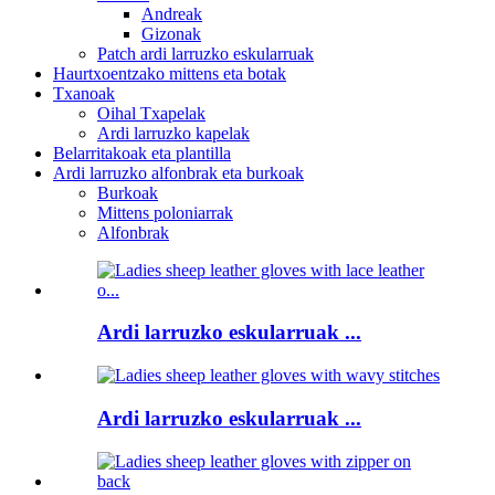
Andreak
Gizonak
Patch ardi larruzko eskularruak
Haurtxoentzako mittens eta botak
Txanoak
Oihal Txapelak
Ardi larruzko kapelak
Belarritakoak eta plantilla
Ardi larruzko alfonbrak eta burkoak
Burkoak
Mittens poloniarrak
Alfonbrak
Ardi larruzko eskularruak ...
Ardi larruzko eskularruak ...