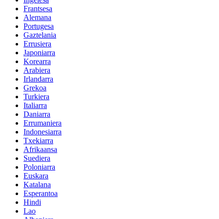
Frantsesa
Alemana
Portugesa
Gaztelania
Errusiera
Japoniarra
Korearra
Arabiera
Irlandarra
Grekoa
Turkiera
Italiarra
Daniarra
Errumaniera
Indonesiarra
Txekiarra
Afrikaansa
Suediera
Poloniarra
Euskara
Katalana
Esperantoa
Hindi
Lao