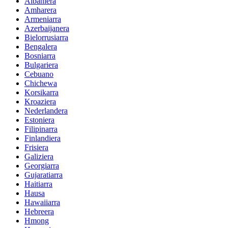
Albaniera
Amharera
Armeniarra
Azerbaijanera
Bielorrusiarra
Bengalera
Bosniarra
Bulgariera
Cebuano
Chichewa
Korsikarra
Kroaziera
Nederlandera
Estoniera
Filipinarra
Finlandiera
Frisiera
Galiziera
Georgiarra
Gujaratiarra
Haitiarra
Hausa
Hawaiiarra
Hebreera
Hmong