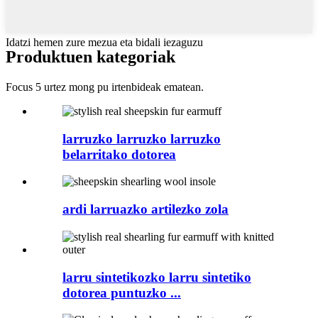
Idatzi hemen zure mezua eta bidali iezaguzu
Produktuen kategoriak
Focus 5 urtez mong pu irtenbideak ematean.
larruzko larruzko larruzko
belarritako dotorea
ardi larruazko artilezko zola
larru sintetikozko larru sintetiko
dotorea puntuzko ...