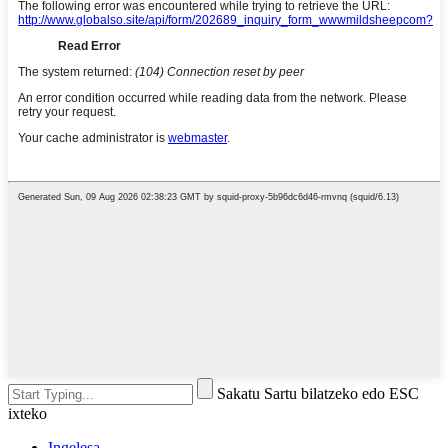
Sakatu Sartu bilatzeko edo ESC
ixteko
Ingelesa