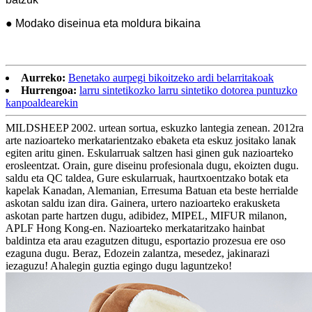
● Modako diseinua eta moldura bikaina
Aurreko:
Benetako aurpegi bikoitzeko ardi belarritakoak
Hurrengoa:
larru sintetikozko larru sintetiko dotorea puntuzko
kanpoaldearekin
MILDSHEEP 2002. urtean sortua, eskuzko lantegia zenean. 2012ra
arte nazioarteko merkatarientzako ebaketa eta eskuz jositako lanak
egiten aritu ginen. Eskularruak saltzen hasi ginen guk nazioarteko
erosleentzat. Orain, gure diseinu profesionala dugu, ekoizten dugu.
saldu eta QC taldea, Gure eskularruak, haurtxoentzako botak eta
kapelak Kanadan, Alemanian, Erresuma Batuan eta beste herrialde
askotan saldu izan dira. Gainera, urtero nazioarteko erakusketa
askotan parte hartzen dugu, adibidez, MIPEL, MIFUR milanon,
APLF Hong Kong-en. Nazioarteko merkataritzako hainbat
baldintza eta arau ezagutzen ditugu, esportazio prozesua ere oso
ezaguna dugu. Beraz, Edozein zalantza, mesedez, jakinarazi
iezaguzu! Ahalegin guztia egingo dugu laguntzeko!