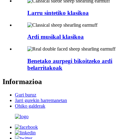
Larru sintetiko klasikoa
Ardi musikal klasikoa
Benetako aurpegi bikoitzeko ardi
belarritakoak
Informazioa
Guri buruz
Jarri gurekin harremanetan
Ohiko galderak