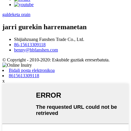
galdeketa orain
jarri gurekin harremanetan
Shijiahzuang Fanshen Trade Co., Ltd.
86-15613309118
benny@hbfanshen.com
© Copyright - 2010-2020: Eskubide guztiak erreserbatuta.
Bidali posta elektronikoa
8615613309118
x