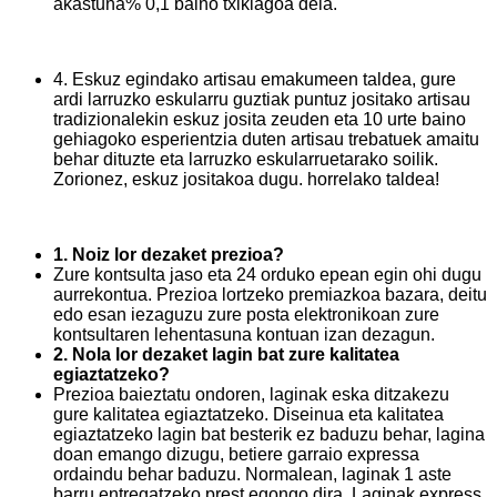
akastuna% 0,1 baino txikiagoa dela.
4. Eskuz egindako artisau emakumeen taldea, gure
ardi larruzko eskularru guztiak puntuz jositako artisau
tradizionalekin eskuz josita zeuden eta 10 urte baino
gehiagoko esperientzia duten artisau trebatuek amaitu
behar dituzte eta larruzko eskularruetarako soilik.
Zorionez, eskuz jositakoa dugu. horrelako taldea!
1. Noiz lor dezaket prezioa?
Zure kontsulta jaso eta 24 orduko epean egin ohi dugu
aurrekontua. Prezioa lortzeko premiazkoa bazara, deitu
edo esan iezaguzu zure posta elektronikoan zure
kontsultaren lehentasuna kontuan izan dezagun.
2. Nola lor dezaket lagin bat zure kalitatea
egiaztatzeko?
Prezioa baieztatu ondoren, laginak eska ditzakezu
gure kalitatea egiaztatzeko. Diseinua eta kalitatea
egiaztatzeko lagin bat besterik ez baduzu behar, lagina
doan emango dizugu, betiere garraio expressa
ordaindu behar baduzu. Normalean, laginak 1 aste
barru entregatzeko prest egongo dira. Laginak express