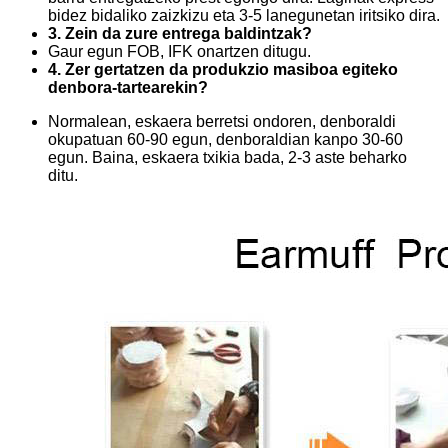
bidez bidaliko zaizkizu eta 3-5 lanegunetan iritsiko dira.
3. Zein da zure entrega baldintzak?
Gaur egun FOB, IFK onartzen ditugu.
4. Zer gertatzen da produkzio masiboa egiteko
denbora-tartearekin?
Normalean, eskaera berretsi ondoren, denboraldi
okupatuan 60-90 egun, denboraldian kanpo 30-60
egun. Baina, eskaera txikia bada, 2-3 aste beharko
ditu.