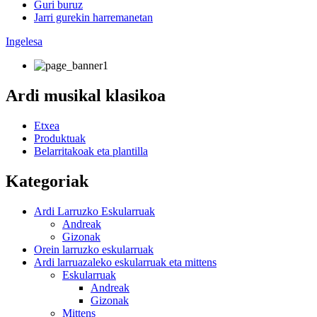
Guri buruz
Jarri gurekin harremanetan
Ingelesa
Ardi musikal klasikoa
Etxea
Produktuak
Belarritakoak eta plantilla
Kategoriak
Ardi Larruzko Eskularruak
Andreak
Gizonak
Orein larruzko eskularruak
Ardi larruazaleko eskularruak eta mittens
Eskularruak
Andreak
Gizonak
Mittens