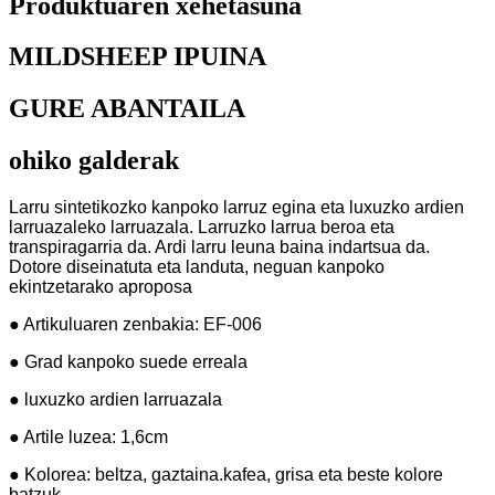
Produktuaren xehetasuna
MILDSHEEP IPUINA
GURE ABANTAILA
ohiko galderak
Larru sintetikozko kanpoko larruz egina eta luxuzko ardien
larruazaleko larruazala. Larruzko larrua beroa eta
transpiragarria da. Ardi larru leuna baina indartsua da.
Dotore diseinatuta eta landuta, neguan kanpoko
ekintzetarako aproposa
● Artikuluaren zenbakia: EF-006
● Grad kanpoko suede erreala
● luxuzko ardien larruazala
● Artile luzea: 1,6cm
● Kolorea: beltza, gaztaina.kafea, grisa eta beste kolore
batzuk