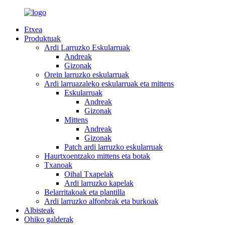
Etxea
Produktuak
Ardi Larruzko Eskularruak
Andreak
Gizonak
Orein larruzko eskularruak
Ardi larruazaleko eskularruak eta mittens
Eskularruak
Andreak
Gizonak
Mittens
Andreak
Gizonak
Patch ardi larruzko eskularruak
Haurtxoentzako mittens eta botak
Txanoak
Oihal Txapelak
Ardi larruzko kapelak
Belarritakoak eta plantilla
Ardi larruzko alfonbrak eta burkoak
Albisteak
Ohiko galderak