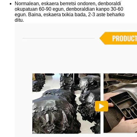
Normalean, eskaera berretsi ondoren, denboraldi
okupatuan 60-90 egun, denboraldian kanpo 30-60
egun. Baina, eskaera txikia bada, 2-3 aste beharko
ditu.