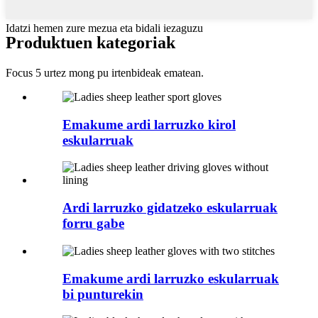
Idatzi hemen zure mezua eta bidali iezaguzu
Produktuen kategoriak
Focus 5 urtez mong pu irtenbideak ematean.
Emakume ardi larruzko kirol
eskularruak
Ardi larruzko gidatzeko eskularruak
forru gabe
Emakume ardi larruzko eskularruak
bi punturekin