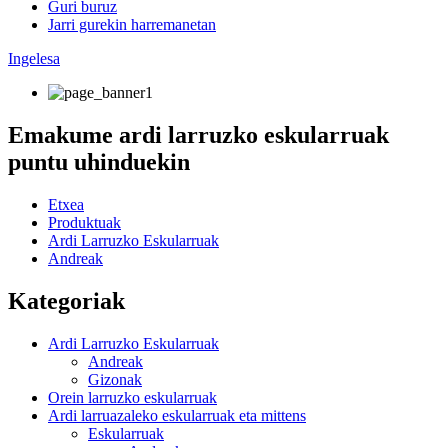
Guri buruz
Jarri gurekin harremanetan
Ingelesa
Emakume ardi larruzko eskularruak
puntu uhinduekin
Etxea
Produktuak
Ardi Larruzko Eskularruak
Andreak
Kategoriak
Ardi Larruzko Eskularruak
Andreak
Gizonak
Orein larruzko eskularruak
Ardi larruazaleko eskularruak eta mittens
Eskularruak