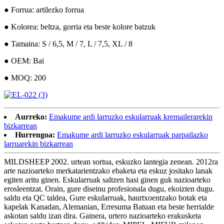
● Forrua: artilezko forrua
● Kolorea: beltza, gorria eta beste kolore batzuk
● Tamaina: S / 6,5, M / 7, L / 7,5, XL / 8
● OEM: Bai
● MOQ: 200
Aurreko:
Emakume ardi larruzko eskularruak kremailerarekin
bizkarrean
Hurrengoa:
Emakume ardi larruzko eskularruak parpailazko
larruarekin bizkarrean
MILDSHEEP 2002. urtean sortua, eskuzko lantegia zenean. 2012ra
arte nazioarteko merkatarientzako ebaketa eta eskuz jositako lanak
egiten aritu ginen. Eskularruak saltzen hasi ginen guk nazioarteko
erosleentzat. Orain, gure diseinu profesionala dugu, ekoizten dugu.
saldu eta QC taldea, Gure eskularruak, haurtxoentzako botak eta
kapelak Kanadan, Alemanian, Erresuma Batuan eta beste herrialde
askotan saldu izan dira. Gainera, urtero nazioarteko erakusketa