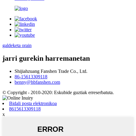
galdeketa orain
jarri gurekin harremanetan
Shijiahzuang Fanshen Trade Co., Ltd.
86-15613309118
benny@hbfanshen.com
© Copyright - 2010-2020: Eskubide guztiak erreserbatuta.
Bidali posta elektronikoa
8615613309118
x