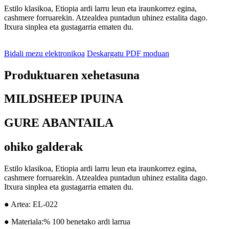
Estilo klasikoa, Etiopia ardi larru leun eta iraunkorrez egina,
cashmere forruarekin. Atzealdea puntadun uhinez estalita dago.
Itxura sinplea eta gustagarria ematen du.
Bidali mezu elektronikoa
Deskargatu PDF moduan
Produktuaren xehetasuna
MILDSHEEP IPUINA
GURE ABANTAILA
ohiko galderak
Estilo klasikoa, Etiopia ardi larru leun eta iraunkorrez egina,
cashmere forruarekin. Atzealdea puntadun uhinez estalita dago.
Itxura sinplea eta gustagarria ematen du.
● Artea: EL-022
● Materiala:% 100 benetako ardi larrua