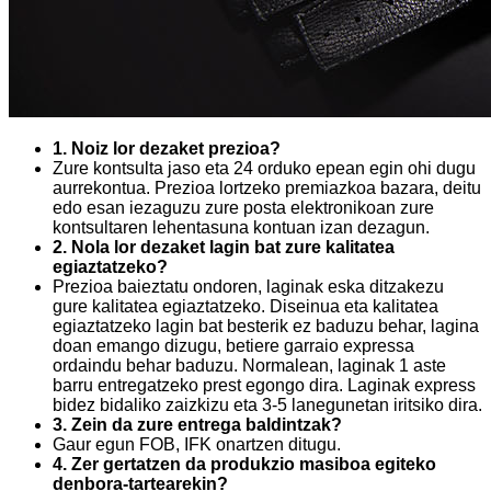
1. Noiz lor dezaket prezioa?
Zure kontsulta jaso eta 24 orduko epean egin ohi dugu
aurrekontua. Prezioa lortzeko premiazkoa bazara, deitu
edo esan iezaguzu zure posta elektronikoan zure
kontsultaren lehentasuna kontuan izan dezagun.
2. Nola lor dezaket lagin bat zure kalitatea
egiaztatzeko?
Prezioa baieztatu ondoren, laginak eska ditzakezu
gure kalitatea egiaztatzeko. Diseinua eta kalitatea
egiaztatzeko lagin bat besterik ez baduzu behar, lagina
doan emango dizugu, betiere garraio expressa
ordaindu behar baduzu. Normalean, laginak 1 aste
barru entregatzeko prest egongo dira. Laginak express
bidez bidaliko zaizkizu eta 3-5 lanegunetan iritsiko dira.
3. Zein da zure entrega baldintzak?
Gaur egun FOB, IFK onartzen ditugu.
4. Zer gertatzen da produkzio masiboa egiteko
denbora-tartearekin?