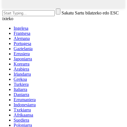
Sakatu Sartu bilatzeko edo ESC
ixteko
Ingelesa
Frantsesa
Alemana
Portugesa
Gaztelania
Errusiera
Japoniarra
Korearra
Arabiera
Irlandarra
Grekoa
Turkiera
Italiarra
Daniarra
Errumaniera
Indonesiarra
Txekiarra
Afrikaansa
Suediera
Poloniarra