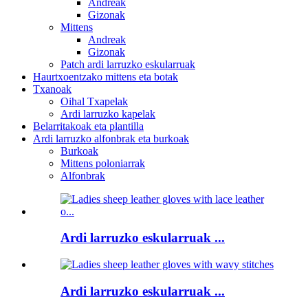
Andreak
Gizonak
Mittens
Andreak
Gizonak
Patch ardi larruzko eskularruak
Haurtxoentzako mittens eta botak
Txanoak
Oihal Txapelak
Ardi larruzko kapelak
Belarritakoak eta plantilla
Ardi larruzko alfonbrak eta burkoak
Burkoak
Mittens poloniarrak
Alfonbrak
Ardi larruzko eskularruak ...
Ardi larruzko eskularruak ...