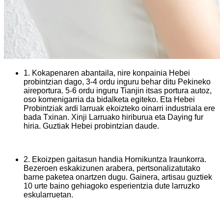
1. Kokapenaren abantaila, nire konpainia Hebei
probintzian dago, 3-4 ordu inguru behar ditu Pekineko
aireportura. 5-6 ordu inguru Tianjin itsas portura autoz,
oso komenigarria da bidalketa egiteko. Eta Hebei
Probintziak ardi larruak ekoizteko oinarri industriala ere
bada Txinan. Xinji Larruako hiriburua eta Daying fur
hiria. Guztiak Hebei probintzian daude.
2. Ekoizpen gaitasun handia Hornikuntza Iraunkorra.
Bezeroen eskakizunen arabera, pertsonalizatutako
barne paketea onartzen dugu. Gainera, artisau guztiek
10 urte baino gehiagoko esperientzia dute larruzko
eskularruetan.