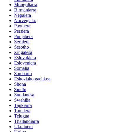
Mongoliarra
Birmaniarra
Nepalera
Norvegiako
Paxtuera
Persiera
Punjabera
Serbiera
Sesotho
Zingalesa
Eslovakiera
Esloveniera
Somalia
Samoarra
Eskoziako gaelikoa
Shona
Sindhi
Sundanesa
Swahilia
Tajikiarra
Tamilera
Telugua
Thailandiarra
Ukrainera
Urdua