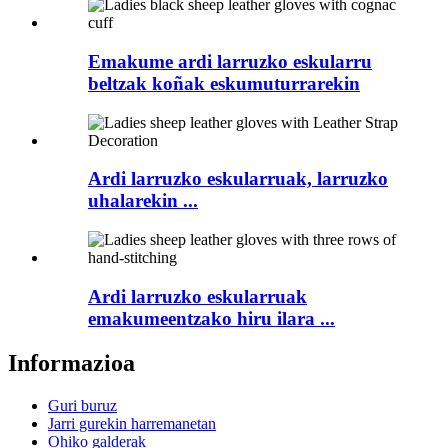
Emakume ardi larruzko eskularru
beltzak koñak eskumuturrarekin
Ardi larruzko eskularruak, larruzko
uhalarekin ...
Ardi larruzko eskularruak
emakumeentzako hiru ilara ...
Informazioa
Guri buruz
Jarri gurekin harremanetan
Ohiko galderak