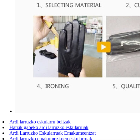
Ardi larruzko eskularru beltzak
Hatzik gabeko ardi larruzko eskularruak
Ardi Larruzko Eskularruak Emakumeentzat
Ardi larruzko emakumezkoen eskularruak