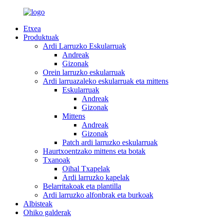
Etxea
Produktuak
Ardi Larruzko Eskularruak
Andreak
Gizonak
Orein larruzko eskularruak
Ardi larruazaleko eskularruak eta mittens
Eskularruak
Andreak
Gizonak
Mittens
Andreak
Gizonak
Patch ardi larruzko eskularruak
Haurtxoentzako mittens eta botak
Txanoak
Oihal Txapelak
Ardi larruzko kapelak
Belarritakoak eta plantilla
Ardi larruzko alfonbrak eta burkoak
Albisteak
Ohiko galderak