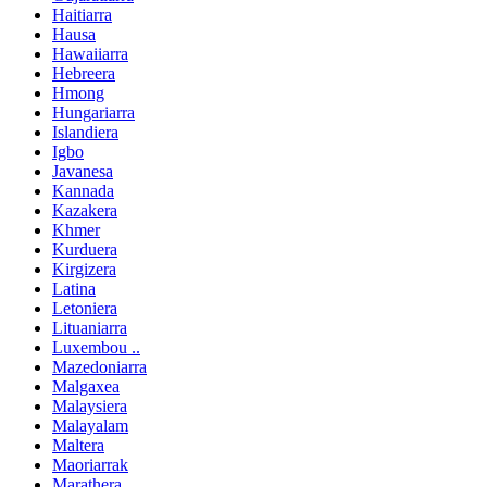
Haitiarra
Hausa
Hawaiiarra
Hebreera
Hmong
Hungariarra
Islandiera
Igbo
Javanesa
Kannada
Kazakera
Khmer
Kurduera
Kirgizera
Latina
Letoniera
Lituaniarra
Luxembou ..
Mazedoniarra
Malgaxea
Malaysiera
Malayalam
Maltera
Maoriarrak
Marathera