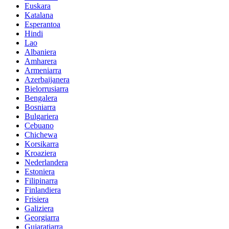
Euskara
Katalana
Esperantoa
Hindi
Lao
Albaniera
Amharera
Armeniarra
Azerbaijanera
Bielorrusiarra
Bengalera
Bosniarra
Bulgariera
Cebuano
Chichewa
Korsikarra
Kroaziera
Nederlandera
Estoniera
Filipinarra
Finlandiera
Frisiera
Galiziera
Georgiarra
Gujaratiarra