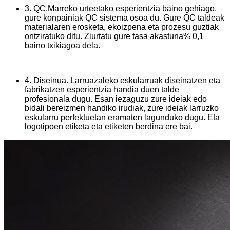
3. QC.Marreko urteetako esperientzia baino gehiago,
gure konpainiak QC sistema osoa du. Gure QC taldeak
materialaren erosketa, ekoizpena eta prozesu guztiak
ontziratuko ditu. Ziurtatu gure tasa akastuna% 0,1
baino txikiagoa dela.
4. Diseinua. Larruazaleko eskularruak diseinatzen eta
fabrikatzen esperientzia handia duen talde
profesionala dugu. Esan iezaguzu zure ideiak edo
bidali bereizmen handiko irudiak, zure ideiak larruzko
eskularru perfektuetan eramaten lagunduko dugu. Eta
logotipoen etiketa eta etiketen berdina ere bai.