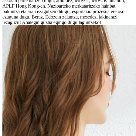
askotan parte hartzen dugu, adibidez, MIPEL, MIFUR milanon,
APLF Hong Kong-en. Nazioarteko merkataritzako hainbat
baldintza eta arau ezagutzen ditugu, esportazio prozesua ere oso
ezaguna dugu. Beraz, Edozein zalantza, mesedez, jakinarazi
iezaguzu! Ahalegin guztia egingo dugu laguntzeko!