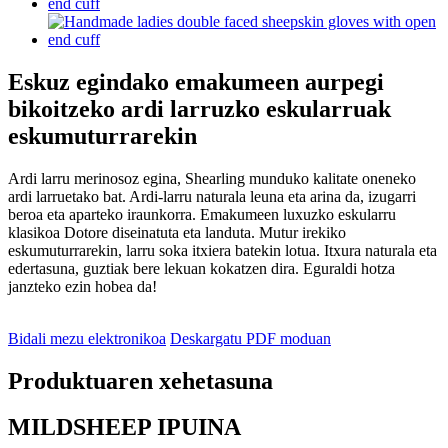
Eskuz egindako emakumeen aurpegi
bikoitzeko ardi larruzko eskularruak
eskumuturrarekin
Ardi larru merinosoz egina, Shearling munduko kalitate oneneko
ardi larruetako bat. Ardi-larru naturala leuna eta arina da, izugarri
beroa eta aparteko iraunkorra. Emakumeen luxuzko eskularru
klasikoa Dotore diseinatuta eta landuta. Mutur irekiko
eskumuturrarekin, larru soka itxiera batekin lotua. Itxura naturala eta
edertasuna, guztiak bere lekuan kokatzen dira. Eguraldi hotza
janzteko ezin hobea da!
Bidali mezu elektronikoa
Deskargatu PDF moduan
Produktuaren xehetasuna
MILDSHEEP IPUINA