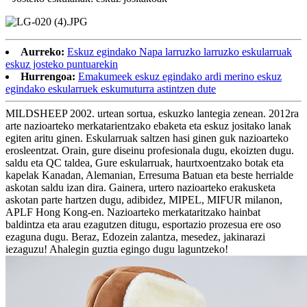
Aurreko:
Eskuz egindako Napa larruzko larruzko eskularruak
eskuz josteko puntuarekin
Hurrengoa:
Emakumeek eskuz egindako ardi merino eskuz
egindako eskularruek eskumuturra astintzen dute
MILDSHEEP 2002. urtean sortua, eskuzko lantegia zenean. 2012ra
arte nazioarteko merkatarientzako ebaketa eta eskuz jositako lanak
egiten aritu ginen. Eskularruak saltzen hasi ginen guk nazioarteko
erosleentzat. Orain, gure diseinu profesionala dugu, ekoizten dugu.
saldu eta QC taldea, Gure eskularruak, haurtxoentzako botak eta
kapelak Kanadan, Alemanian, Erresuma Batuan eta beste herrialde
askotan saldu izan dira. Gainera, urtero nazioarteko erakusketa
askotan parte hartzen dugu, adibidez, MIPEL, MIFUR milanon,
APLF Hong Kong-en. Nazioarteko merkataritzako hainbat
baldintza eta arau ezagutzen ditugu, esportazio prozesua ere oso
ezaguna dugu. Beraz, Edozein zalantza, mesedez, jakinarazi
iezaguzu! Ahalegin guztia egingo dugu laguntzeko!