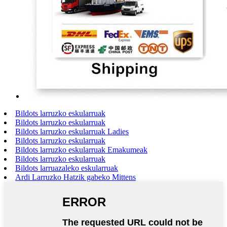
Bildots larruzko eskularruak
Bildots larruzko eskularruak
Bildots larruzko eskularruak Ladies
Bildots larruzko eskularruak
Bildots larruzko eskularruak Emakumeak
Bildots larruzko eskularruak
Bildots larruazaleko eskularruak
Ardi Larruzko Hatzik gabeko Mittens