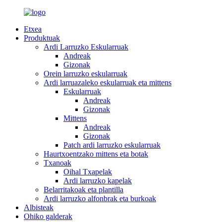
Etxea
Produktuak
Ardi Larruzko Eskularruak
Andreak
Gizonak
Orein larruzko eskularruak
Ardi larruazaleko eskularruak eta mittens
Eskularruak
Andreak
Gizonak
Mittens
Andreak
Gizonak
Patch ardi larruzko eskularruak
Haurtxoentzako mittens eta botak
Txanoak
Oihal Txapelak
Ardi larruzko kapelak
Belarritakoak eta plantilla
Ardi larruzko alfonbrak eta burkoak
Albisteak
Ohiko galderak