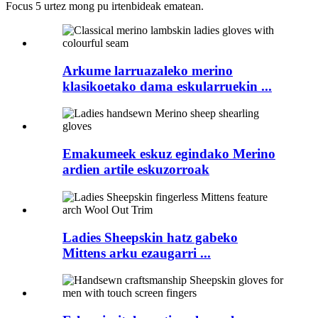
Focus 5 urtez mong pu irtenbideak ematean.
Arkume larruazaleko merino
klasikoetako dama eskularruekin ...
Emakumeek eskuz egindako Merino
ardien artile eskuzorroak
Ladies Sheepskin hatz gabeko
Mittens arku ezaugarri ...