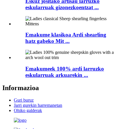
Eskuz jositako artisau larruzko
eskularruak gizonezkoentzat ...
Emakume klasikoa Ardi shearling
hatz gabeko Mit ...
Emakumeek 100% ardi larruzko
eskularruak arkuarekin ...
Informazioa
Guri buruz
Jarri gurekin harremanetan
Ohiko galderak