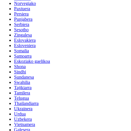
Norvegiako
Paxtuera
Persiera
Punjabera
Serbiera
Sesotho
Zingalesa
Eslovakiera
Esloveniera
Somalia
Samoarra
Eskoziako gaelikoa
Shona
Sindhi
Sundanesa
Swahilia
Tajikiarra
Tamilera
Telugua
Thailandiarra
Ukrainera
Urdua
Uzbekera
Vietnamera
Galesera