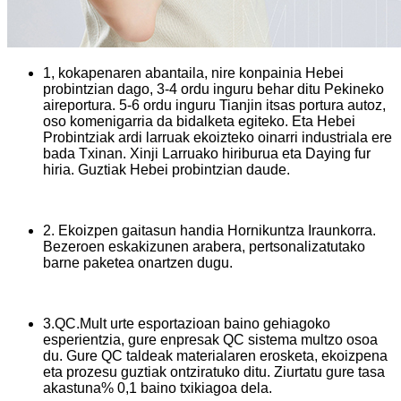
1, kokapenaren abantaila, nire konpainia Hebei
probintzian dago, 3-4 ordu inguru behar ditu Pekineko
aireportura. 5-6 ordu inguru Tianjin itsas portura autoz,
oso komenigarria da bidalketa egiteko. Eta Hebei
Probintziak ardi larruak ekoizteko oinarri industriala ere
bada Txinan. Xinji Larruako hiriburua eta Daying fur
hiria. Guztiak Hebei probintzian daude.
2. Ekoizpen gaitasun handia Hornikuntza Iraunkorra.
Bezeroen eskakizunen arabera, pertsonalizatutako
barne paketea onartzen dugu.
3.QC.Mult urte esportazioan baino gehiagoko
esperientzia, gure enpresak QC sistema multzo osoa
du. Gure QC taldeak materialaren erosketa, ekoizpena
eta prozesu guztiak ontziratuko ditu. Ziurtatu gure tasa
akastuna% 0,1 baino txikiagoa dela.