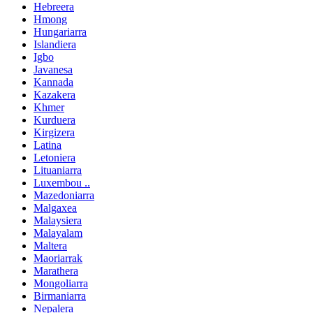
Hebreera
Hmong
Hungariarra
Islandiera
Igbo
Javanesa
Kannada
Kazakera
Khmer
Kurduera
Kirgizera
Latina
Letoniera
Lituaniarra
Luxembou ..
Mazedoniarra
Malgaxea
Malaysiera
Malayalam
Maltera
Maoriarrak
Marathera
Mongoliarra
Birmaniarra
Nepalera