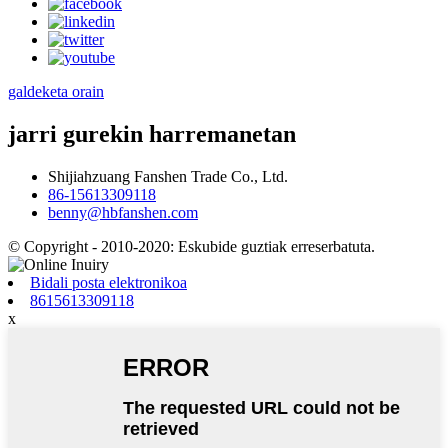
galdeketa orain
jarri gurekin harremanetan
Shijiahzuang Fanshen Trade Co., Ltd.
86-15613309118
benny@hbfanshen.com
© Copyright - 2010-2020: Eskubide guztiak erreserbatuta.
Bidali posta elektronikoa
8615613309118
x