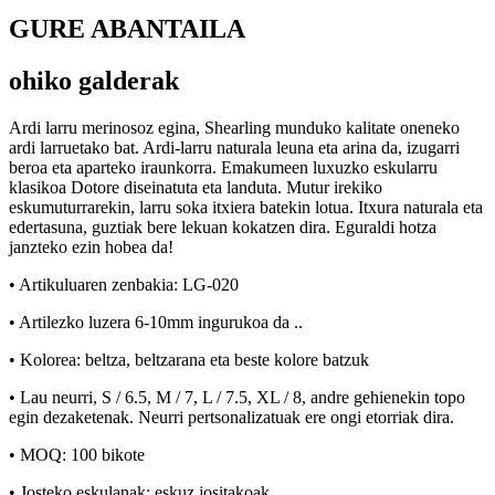
GURE ABANTAILA
ohiko galderak
Ardi larru merinosoz egina, Shearling munduko kalitate oneneko
ardi larruetako bat. Ardi-larru naturala leuna eta arina da, izugarri
beroa eta aparteko iraunkorra. Emakumeen luxuzko eskularru
klasikoa Dotore diseinatuta eta landuta. Mutur irekiko
eskumuturrarekin, larru soka itxiera batekin lotua. Itxura naturala eta
edertasuna, guztiak bere lekuan kokatzen dira. Eguraldi hotza
janzteko ezin hobea da!
• Artikuluaren zenbakia: LG-020
• Artilezko luzera 6-10mm ingurukoa da ..
• Kolorea: beltza, beltzarana eta beste kolore batzuk
• Lau neurri, S / 6.5, M / 7, L / 7.5, XL / 8, andre gehienekin topo
egin dezaketenak. Neurri pertsonalizatuak ere ongi etorriak dira.
• MOQ: 100 bikote
• Josteko eskulanak: eskuz jositakoak