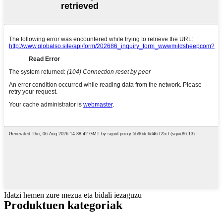
Idatzi hemen zure mezua eta bidali iezaguzu
Produktuen kategoriak