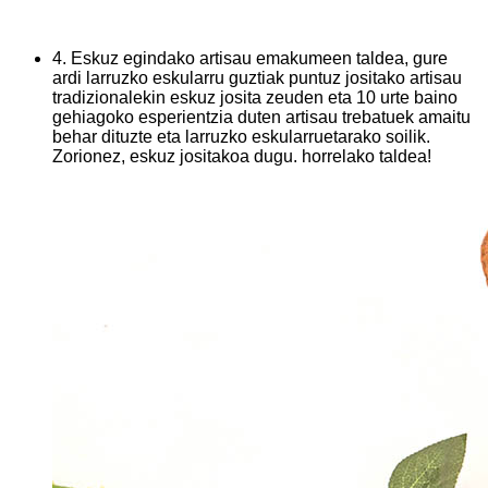
4. Eskuz egindako artisau emakumeen taldea, gure
ardi larruzko eskularru guztiak puntuz jositako artisau
tradizionalekin eskuz josita zeuden eta 10 urte baino
gehiagoko esperientzia duten artisau trebatuek amaitu
behar dituzte eta larruzko eskularruetarako soilik.
Zorionez, eskuz jositakoa dugu. horrelako taldea!