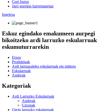
Guri buruz
Jarri gurekin harremanetan
Ingelesa
Eskuz egindako emakumeen aurpegi
bikoitzeko ardi larruzko eskularruak
eskumuturrarekin
Etxea
Produktuak
Ardi larruazaleko eskularruak eta mittens
Eskularruak
Andreak
Kategoriak
Ardi Larruzko Eskularruak
Andreak
Gizonak
Orein larruzko eskularruak