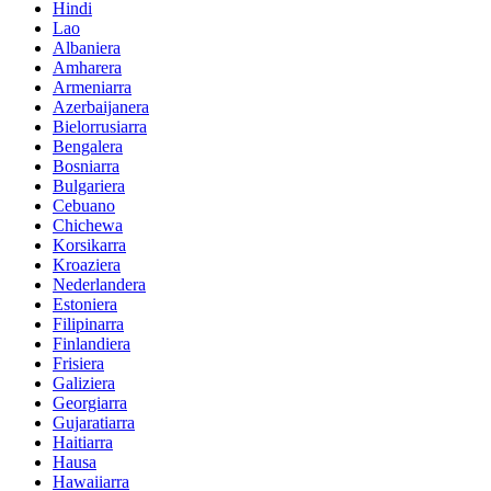
Hindi
Lao
Albaniera
Amharera
Armeniarra
Azerbaijanera
Bielorrusiarra
Bengalera
Bosniarra
Bulgariera
Cebuano
Chichewa
Korsikarra
Kroaziera
Nederlandera
Estoniera
Filipinarra
Finlandiera
Frisiera
Galiziera
Georgiarra
Gujaratiarra
Haitiarra
Hausa
Hawaiiarra