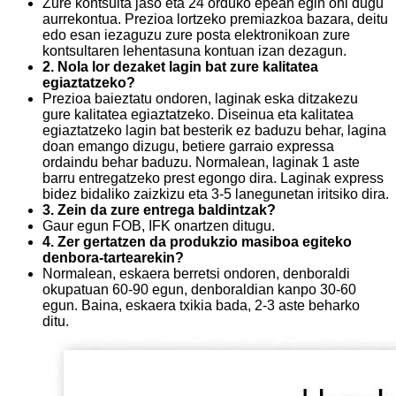
Zure kontsulta jaso eta 24 orduko epean egin ohi dugu
aurrekontua. Prezioa lortzeko premiazkoa bazara, deitu
edo esan iezaguzu zure posta elektronikoan zure
kontsultaren lehentasuna kontuan izan dezagun.
2. Nola lor dezaket lagin bat zure kalitatea
egiaztatzeko?
Prezioa baieztatu ondoren, laginak eska ditzakezu
gure kalitatea egiaztatzeko. Diseinua eta kalitatea
egiaztatzeko lagin bat besterik ez baduzu behar, lagina
doan emango dizugu, betiere garraio expressa
ordaindu behar baduzu. Normalean, laginak 1 aste
barru entregatzeko prest egongo dira. Laginak express
bidez bidaliko zaizkizu eta 3-5 lanegunetan iritsiko dira.
3. Zein da zure entrega baldintzak?
Gaur egun FOB, IFK onartzen ditugu.
4. Zer gertatzen da produkzio masiboa egiteko
denbora-tartearekin?
Normalean, eskaera berretsi ondoren, denboraldi
okupatuan 60-90 egun, denboraldian kanpo 30-60
egun. Baina, eskaera txikia bada, 2-3 aste beharko
ditu.