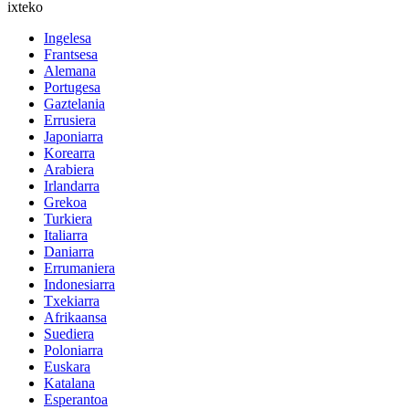
ixteko
Ingelesa
Frantsesa
Alemana
Portugesa
Gaztelania
Errusiera
Japoniarra
Korearra
Arabiera
Irlandarra
Grekoa
Turkiera
Italiarra
Daniarra
Errumaniera
Indonesiarra
Txekiarra
Afrikaansa
Suediera
Poloniarra
Euskara
Katalana
Esperantoa