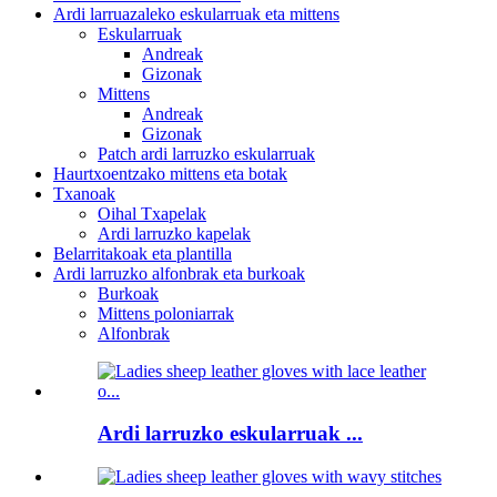
Ardi larruazaleko eskularruak eta mittens
Eskularruak
Andreak
Gizonak
Mittens
Andreak
Gizonak
Patch ardi larruzko eskularruak
Haurtxoentzako mittens eta botak
Txanoak
Oihal Txapelak
Ardi larruzko kapelak
Belarritakoak eta plantilla
Ardi larruzko alfonbrak eta burkoak
Burkoak
Mittens poloniarrak
Alfonbrak
Ardi larruzko eskularruak ...