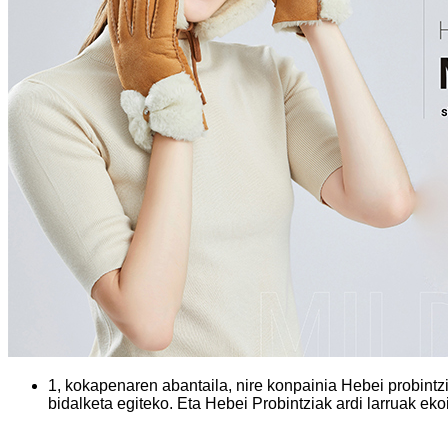
1, kokapenaren abantaila, nire konpainia Hebei probintzi
bidalketa egiteko. Eta Hebei Probintziak ardi larruak eko