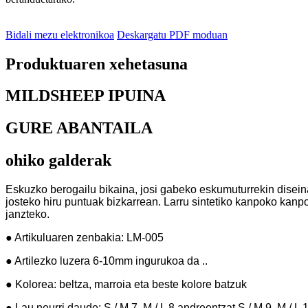
Bidali mezu elektronikoa
Deskargatu PDF moduan
Produktuaren xehetasuna
MILDSHEEP IPUINA
GURE ABANTAILA
ohiko galderak
Eskuzko berogailu bikaina, josi gabeko eskumuturrekin disein
josteko hiru puntuak bizkarrean. Larru sintetiko kanpoko kanp
janzteko.
● Artikuluaren zenbakia: LM-005
● Artilezko luzera 6-10mm ingurukoa da ..
● Kolorea: beltza, marroia eta beste kolore batzuk
● Lau neurri daude: S / M 7, M / L 8 andreentzat.S / M 9, M / L 