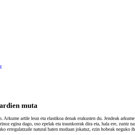
 ardien muta
n. Arkume artile leun eta elastikoa denak erakusten du. Jendeak arkume 
noz egina dago, oso epelak eta iraunkorrak dira eta, hala ere, zuntz natu
uko erregulatzaile natural baten moduan jokatuz, ezin hobeak neguko ib