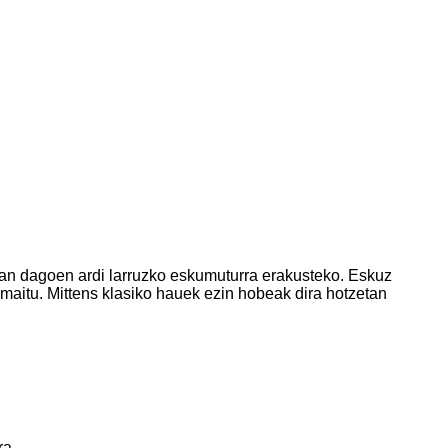
ian dagoen ardi larruzko eskumuturra erakusteko. Eskuz
maitu. Mittens klasiko hauek ezin hobeak dira hotzetan
ra.