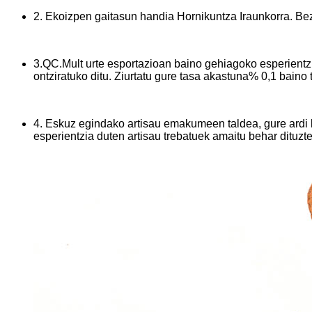
2. Ekoizpen gaitasun handia Hornikuntza Iraunkorra. Be
3.QC.Mult urte esportazioan baino gehiagoko esperientz
ontziratuko ditu. Ziurtatu gure tasa akastuna% 0,1 baino 
4. Eskuz egindako artisau emakumeen taldea, gure ardi la
esperientzia duten artisau trebatuek amaitu behar dituzte