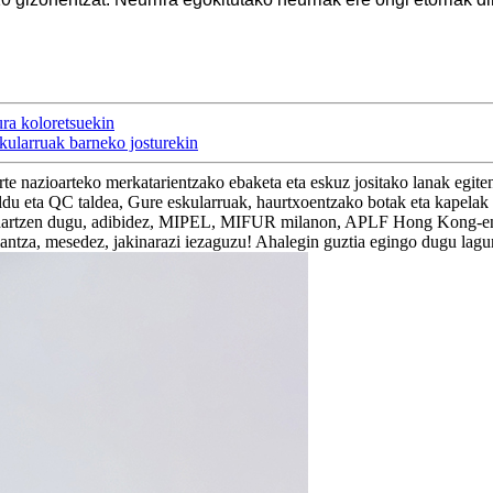
ra koloretsuekin
kularruak barneko josturekin
nazioarteko merkatarientzako ebaketa eta eskuz jositako lanak egiten 
saldu eta QC taldea, Gure eskularruak, haurtxoentzako botak eta kapel
rte hartzen dugu, adibidez, MIPEL, MIFUR milanon, APLF Hong Kong-en.
lantza, mesedez, jakinarazi iezaguzu! Ahalegin guztia egingo dugu lagu