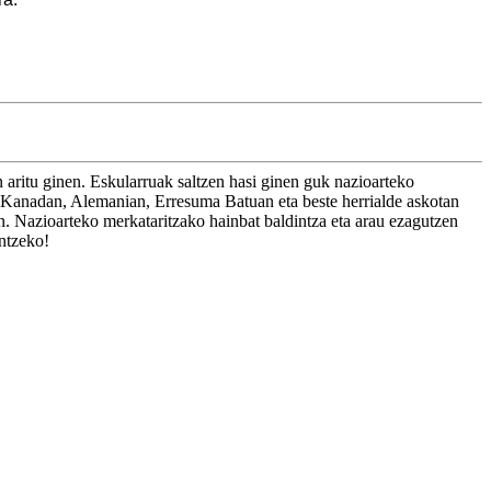
aritu ginen. Eskularruak saltzen hasi ginen guk nazioarteko
ak Kanadan, Alemanian, Erresuma Batuan eta beste herrialde askotan
 Nazioarteko merkataritzako hainbat baldintza eta arau ezagutzen
ntzeko!