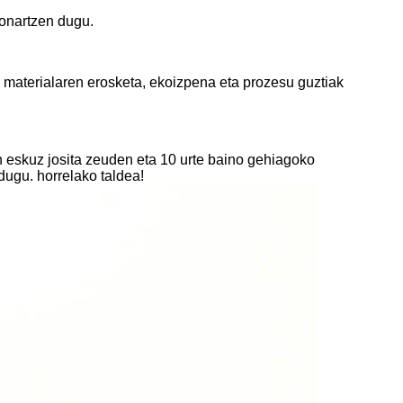
 onartzen dugu.
materialaren erosketa, ekoizpena eta prozesu guztiak
in eskuz josita zeuden eta 10 urte baino gehiagoko
 dugu. horrelako taldea!