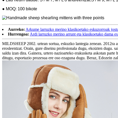
● MOQ: 100 bikote
Aurreko:
Arkume larruzko merino klasikoetako eskuzorroak jostu
Hurrengoa:
Ardi larruzko merino arrunt eta klasikoetako dama es
MILDSHEEP 2002. urtean sortua, eskuzko lantegia zenean. 2012ra arte 
erosleentzat. Orain, gure diseinu profesionala dugu, ekoizten dugu. 
saldu izan dira. Gainera, urtero nazioarteko erakusketa askotan pa
ditugu, esportazio prozesua ere oso ezaguna dugu. Beraz, Edozein za