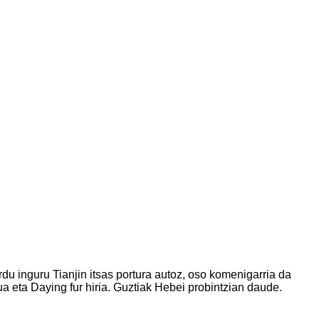
du inguru Tianjin itsas portura autoz, oso komenigarria da
rua eta Daying fur hiria. Guztiak Hebei probintzian daude.