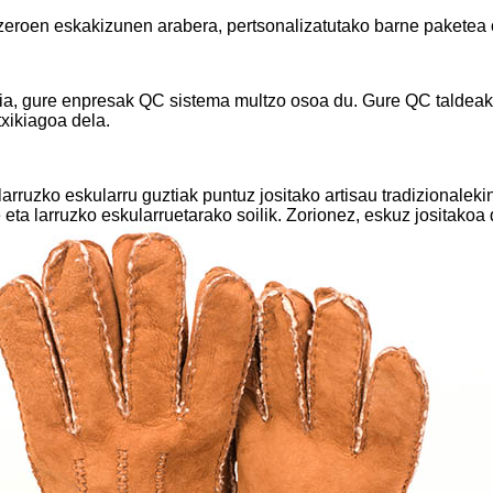
zeroen eskakizunen arabera, pertsonalizatutako barne paketea
ia, gure enpresak QC sistema multzo osoa du. Gure QC taldeak 
txikiagoa dela.
rruzko eskularru guztiak puntuz jositako artisau tradizionalek
 eta larruzko eskularruetarako soilik. Zorionez, eskuz jositakoa