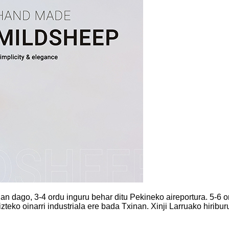
an dago, 3-4 ordu inguru behar ditu Pekineko aireportura. 5-6 or
izteko oinarri industriala ere bada Txinan. Xinji Larruako hiribu