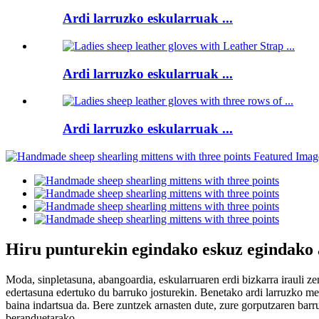
Ardi larruzko eskularruak ...
Ardi larruzko eskularruak ...
Ardi larruzko eskularruak ...
Hiru punturekin egindako eskuz egindako
Moda, sinpletasuna, abangoardia, eskularruaren erdi bizkarra irauli ze
edertasuna edertuko du barruko josturekin. Benetako ardi larruzko meri
baina indartsua da. Bere zuntzek arnasten dute, zure gorputzaren barr
beranduetarako.