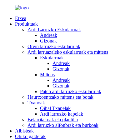
Etxea
Produktuak
Ardi Larruzko Eskularruak
Andreak
Gizonak
Orein larruzko eskularruak
Ardi larruazaleko eskularruak eta mittens
Eskularruak
Andreak
Gizonak
Mittens
Andreak
Gizonak
Patch ardi larruzko eskularruak
Haurtxoentzako mittens eta botak
Txanoak
Oihal Txapelak
Ardi larruzko kapelak
Belarritakoak eta plantilla
Ardi larruzko alfonbrak eta burkoak
Albisteak
Ohiko galderak