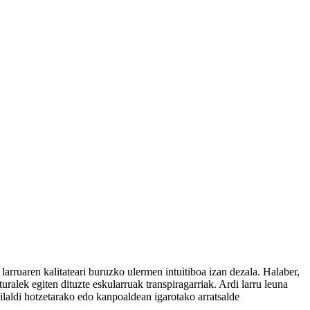
larruaren kalitateari buruzko ulermen intuitiboa izan dezala. Halaber,
ralek egiten dituzte eskularruak transpiragarriak. Ardi larru leuna
ilaldi hotzetarako edo kanpoaldean igarotako arratsalde