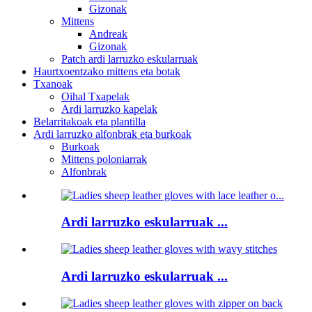
Gizonak
Mittens
Andreak
Gizonak
Patch ardi larruzko eskularruak
Haurtxoentzako mittens eta botak
Txanoak
Oihal Txapelak
Ardi larruzko kapelak
Belarritakoak eta plantilla
Ardi larruzko alfonbrak eta burkoak
Burkoak
Mittens poloniarrak
Alfonbrak
Ardi larruzko eskularruak ...
Ardi larruzko eskularruak ...