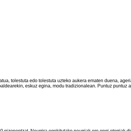
atua, tolestuta edo tolestuta uzteko aukera ematen duena, ager
oaldearekin, eskuz egina, modu tradizionalean. Puntuz puntuz a
10 gizonentzat. Neurrira egokitutako neurriak ere ongi etorriak di