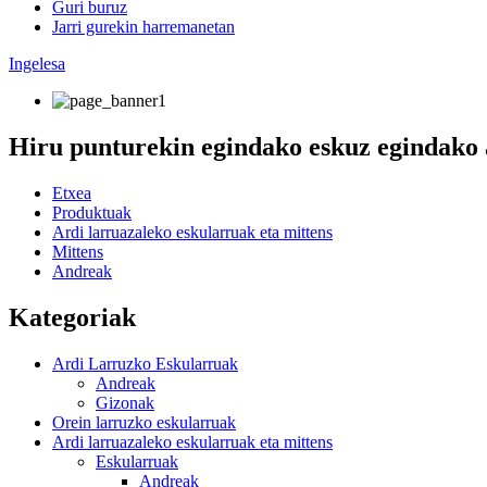
Guri buruz
Jarri gurekin harremanetan
Ingelesa
Hiru punturekin egindako eskuz egindako
Etxea
Produktuak
Ardi larruazaleko eskularruak eta mittens
Mittens
Andreak
Kategoriak
Ardi Larruzko Eskularruak
Andreak
Gizonak
Orein larruzko eskularruak
Ardi larruazaleko eskularruak eta mittens
Eskularruak
Andreak