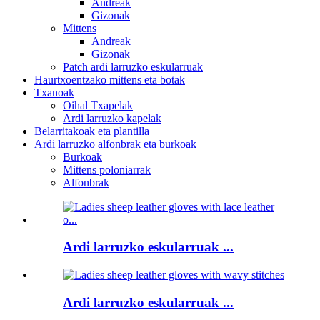
Andreak
Gizonak
Mittens
Andreak
Gizonak
Patch ardi larruzko eskularruak
Haurtxoentzako mittens eta botak
Txanoak
Oihal Txapelak
Ardi larruzko kapelak
Belarritakoak eta plantilla
Ardi larruzko alfonbrak eta burkoak
Burkoak
Mittens poloniarrak
Alfonbrak
Ardi larruzko eskularruak ...
Ardi larruzko eskularruak ...