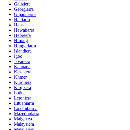
Galiziera
Georgiarra
Gujaratiarra
Haitiarra
Hausa
Hawaiiarra
Hebreera
Hmong
Hungariarra
Islandiera
Igbo
Javanesa
Kannada
Kazakera
Khmer
Kurduera
Kirgizera
Latina
Letoniera
Lituaniarra
Luxembou ..
Mazedoniarra
Malgaxea
Malaysiera
Malayalam