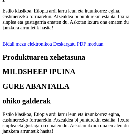
Estilo klasikoa, Etiopia ardi larru leun eta iraunkorrez egina,
cashmerezko forruarekin. Atzealdea bi punturekin estalita. Itxura
sinplea eta gustagarria ematen du. Askotan itxura ona ematen du
janzkera arruntetik hasita!
Bidali mezu elektronikoa
Deskargatu PDF moduan
Produktuaren xehetasuna
MILDSHEEP IPUINA
GURE ABANTAILA
ohiko galderak
Estilo klasikoa, Etiopia ardi larru leun eta iraunkorrez egina,
cashmerezko forruarekin. Atzealdea bi punturekin estalita. Itxura
sinplea eta gustagarria ematen du. Askotan itxura ona ematen du
janzkera arruntetik hasita!