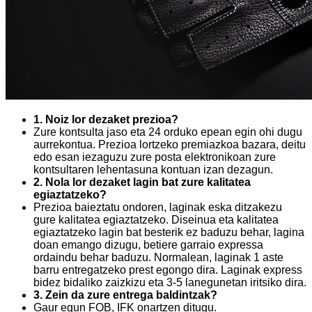
1. Noiz lor dezaket prezioa?
Zure kontsulta jaso eta 24 orduko epean egin ohi dugu
aurrekontua. Prezioa lortzeko premiazkoa bazara, deitu
edo esan iezaguzu zure posta elektronikoan zure
kontsultaren lehentasuna kontuan izan dezagun.
2. Nola lor dezaket lagin bat zure kalitatea
egiaztatzeko?
Prezioa baieztatu ondoren, laginak eska ditzakezu
gure kalitatea egiaztatzeko. Diseinua eta kalitatea
egiaztatzeko lagin bat besterik ez baduzu behar, lagina
doan emango dizugu, betiere garraio expressa
ordaindu behar baduzu. Normalean, laginak 1 aste
barru entregatzeko prest egongo dira. Laginak express
bidez bidaliko zaizkizu eta 3-5 lanegunetan iritsiko dira.
3. Zein da zure entrega baldintzak?
Gaur egun FOB, IFK onartzen ditugu.