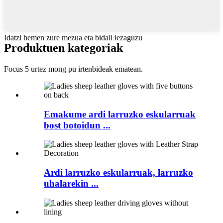
Idatzi hemen zure mezua eta bidali iezaguzu
Produktuen kategoriak
Focus 5 urtez mong pu irtenbideak ematean.
Emakume ardi larruzko eskularruak
bost botoidun ...
Ardi larruzko eskularruak, larruzko
uhalarekin ...