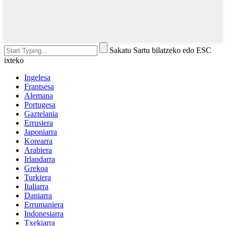
Sakatu Sartu bilatzeko edo ESC
ixteko
Ingelesa
Frantsesa
Alemana
Portugesa
Gaztelania
Errusiera
Japoniarra
Korearra
Arabiera
Irlandarra
Grekoa
Turkiera
Italiarra
Daniarra
Errumaniera
Indonesiarra
Txekiarra