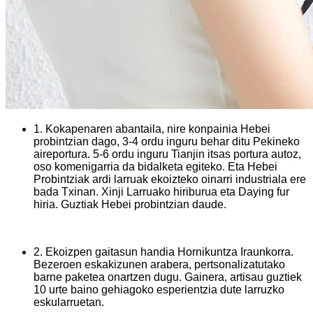
1. Kokapenaren abantaila, nire konpainia Hebei
probintzian dago, 3-4 ordu inguru behar ditu Pekineko
aireportura. 5-6 ordu inguru Tianjin itsas portura autoz,
oso komenigarria da bidalketa egiteko. Eta Hebei
Probintziak ardi larruak ekoizteko oinarri industriala ere
bada Txinan. Xinji Larruako hiriburua eta Daying fur
hiria. Guztiak Hebei probintzian daude.
2. Ekoizpen gaitasun handia Hornikuntza Iraunkorra.
Bezeroen eskakizunen arabera, pertsonalizatutako
barne paketea onartzen dugu. Gainera, artisau guztiek
10 urte baino gehiagoko esperientzia dute larruzko
eskularruetan.