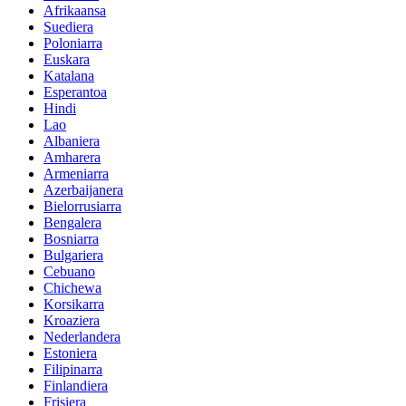
Afrikaansa
Suediera
Poloniarra
Euskara
Katalana
Esperantoa
Hindi
Lao
Albaniera
Amharera
Armeniarra
Azerbaijanera
Bielorrusiarra
Bengalera
Bosniarra
Bulgariera
Cebuano
Chichewa
Korsikarra
Kroaziera
Nederlandera
Estoniera
Filipinarra
Finlandiera
Frisiera