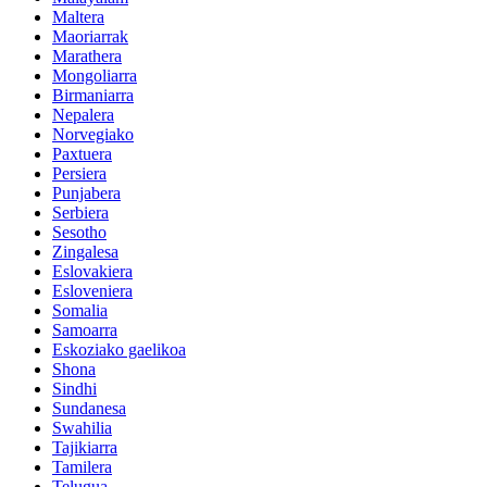
Maltera
Maoriarrak
Marathera
Mongoliarra
Birmaniarra
Nepalera
Norvegiako
Paxtuera
Persiera
Punjabera
Serbiera
Sesotho
Zingalesa
Eslovakiera
Esloveniera
Somalia
Samoarra
Eskoziako gaelikoa
Shona
Sindhi
Sundanesa
Swahilia
Tajikiarra
Tamilera
Telugua