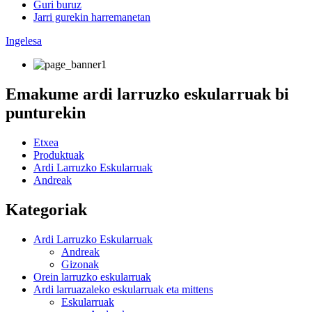
Guri buruz
Jarri gurekin harremanetan
Ingelesa
Emakume ardi larruzko eskularruak bi
punturekin
Etxea
Produktuak
Ardi Larruzko Eskularruak
Andreak
Kategoriak
Ardi Larruzko Eskularruak
Andreak
Gizonak
Orein larruzko eskularruak
Ardi larruazaleko eskularruak eta mittens
Eskularruak