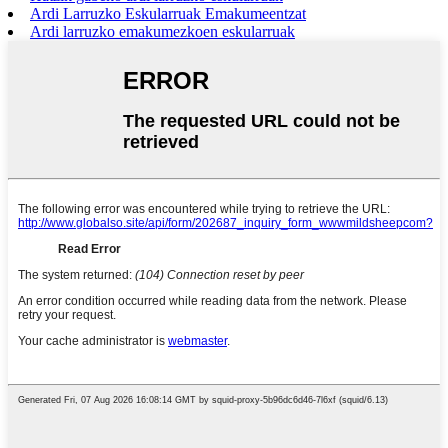
Ardi Larruzko Eskularruak Emakumeentzat
Ardi larruzko emakumezkoen eskularruak