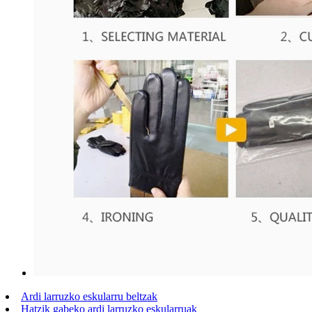
Ardi larruzko eskularru beltzak
Hatzik gabeko ardi larruzko eskularruak