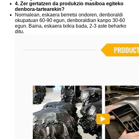
4. Zer gertatzen da produkzio masiboa egiteko
denbora-tartearekin?
Normalean, eskaera berretsi ondoren, denboraldi
okupatuan 60-90 egun, denboraldian kanpo 30-60
egun. Baina, eskaera txikia bada, 2-3 aste beharko
ditu.