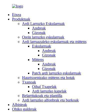
Etxea
Produktuak
Ardi Larruzko Eskularruak
Andreak
Gizonak
Orein larruzko eskularruak
Ardi larruazaleko eskularruak eta mittens
Eskularruak
Andreak
Gizonak
Mittens
Andreak
Gizonak
Patch ardi larruzko eskularruak
Haurtxoentzako mittens eta botak
Txanoak
Oihal Txapelak
Ardi larruzko kapelak
Belarritakoak eta plantilla
Ardi larruzko alfonbrak eta burkoak
Albisteak
Ohiko galderak