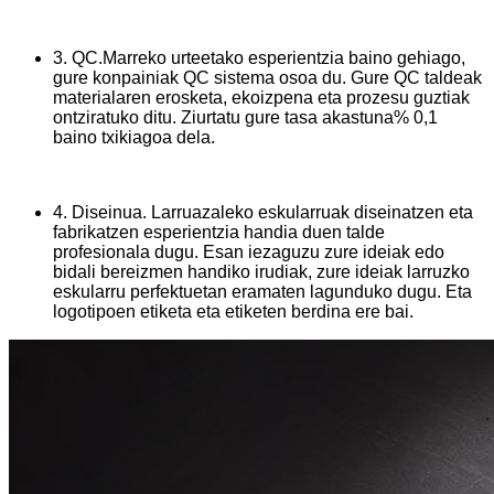
3. QC.Marreko urteetako esperientzia baino gehiago,
gure konpainiak QC sistema osoa du. Gure QC taldeak
materialaren erosketa, ekoizpena eta prozesu guztiak
ontziratuko ditu. Ziurtatu gure tasa akastuna% 0,1
baino txikiagoa dela.
4. Diseinua. Larruazaleko eskularruak diseinatzen eta
fabrikatzen esperientzia handia duen talde
profesionala dugu. Esan iezaguzu zure ideiak edo
bidali bereizmen handiko irudiak, zure ideiak larruzko
eskularru perfektuetan eramaten lagunduko dugu. Eta
logotipoen etiketa eta etiketen berdina ere bai.