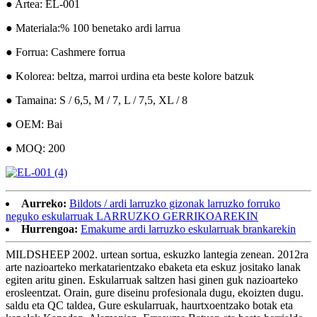
● Artea: EL-001
● Materiala:% 100 benetako ardi larrua
● Forrua: Cashmere forrua
● Kolorea: beltza, marroi urdina eta beste kolore batzuk
● Tamaina: S / 6,5, M / 7, L / 7,5, XL / 8
● OEM: Bai
● MOQ: 200
Aurreko:
Bildots / ardi larruzko gizonak larruzko forruko
neguko eskularruak LARRUZKO GERRIKOAREKIN
Hurrengoa:
Emakume ardi larruzko eskularruak brankarekin
MILDSHEEP 2002. urtean sortua, eskuzko lantegia zenean. 2012ra
arte nazioarteko merkatarientzako ebaketa eta eskuz jositako lanak
egiten aritu ginen. Eskularruak saltzen hasi ginen guk nazioarteko
erosleentzat. Orain, gure diseinu profesionala dugu, ekoizten dugu.
saldu eta QC taldea, Gure eskularruak, haurtxoentzako botak eta