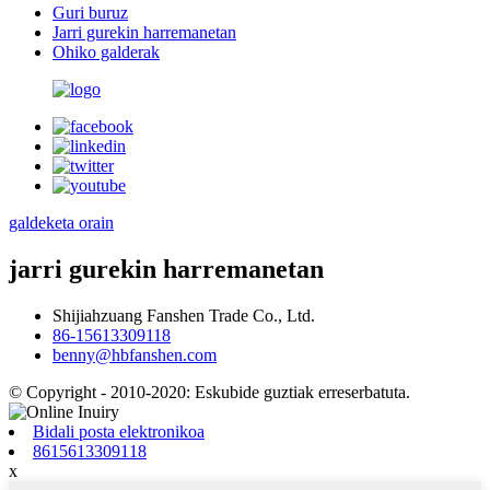
Guri buruz
Jarri gurekin harremanetan
Ohiko galderak
galdeketa orain
jarri gurekin harremanetan
Shijiahzuang Fanshen Trade Co., Ltd.
86-15613309118
benny@hbfanshen.com
© Copyright - 2010-2020: Eskubide guztiak erreserbatuta.
Bidali posta elektronikoa
8615613309118
x