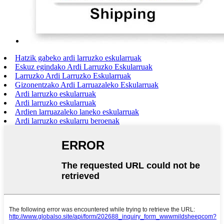
Hatzik gabeko ardi larruzko eskularruak
Eskuz egindako Ardi Larruzko Eskularruak
Larruzko Ardi Larruzko Eskularruak
Gizonentzako Ardi Larruazaleko Eskularruak
Ardi larruzko eskularruak
Ardi larruzko eskularruak
Ardien larruazaleko laneko eskularruak
Ardi larruzko eskularru beroenak