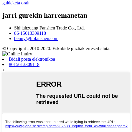
galdeketa orain
jarri gurekin harremanetan
Shijiahzuang Fanshen Trade Co., Ltd.
86-15613309118
benny@hbfanshen.com
© Copyright - 2010-2020: Eskubide guztiak erreserbatuta.
Bidali posta elektronikoa
8615613309118
x