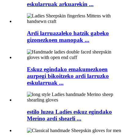
eskularruak arkuarekin ...
Ardi larruazaleko hatzik gabeko
gizonezkoen manopak ...
Eskuz egindako emakumezkoen
aurpegi bikoitzeko ardi larruzko
eskularruak ...
estilo luzea Ladies eskuz egindako
Merino ardi shearli ...