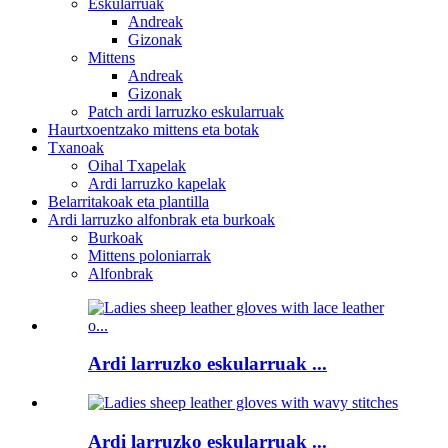
Eskularruak
Andreak
Gizonak
Mittens
Andreak
Gizonak
Patch ardi larruzko eskularruak
Haurtxoentzako mittens eta botak
Txanoak
Oihal Txapelak
Ardi larruzko kapelak
Belarritakoak eta plantilla
Ardi larruzko alfonbrak eta burkoak
Burkoak
Mittens poloniarrak
Alfonbrak
Ardi larruzko eskularruak ...
Ardi larruzko eskularruak ...