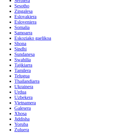
Serbiera
Sesotho
Zingalesa
Eslovakiera
Esloveniera
Somalia
Samoarra
Eskoziako gaelikoa
Shona
Sindhi
Sundanesa
Swahilia
Tajikiarra
Tamilera
Telugua
Thailandiarra
Ukrainera
Urdua
Uzbekera
Vietnamera
Galesera
Xhosa
Jiddisha
Yoruba
Zuluera