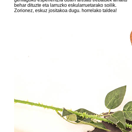
behar dituzte eta larruzko eskularruetarako soilik.
Zorionez, eskuz jositakoa dugu. horrelako taldea!