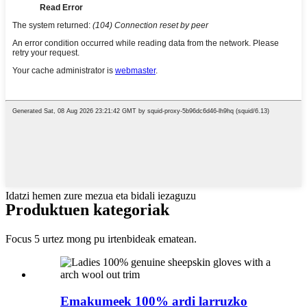
Idatzi hemen zure mezua eta bidali iezaguzu
Produktuen kategoriak
Focus 5 urtez mong pu irtenbideak ematean.
Emakumeek 100% ardi larruzko