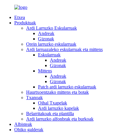
Etxea
Produktuak
Ardi Larruzko Eskularruak
Andreak
Gizonak
Orein larruzko eskularruak
Ardi larruazaleko eskularruak eta mittens
Eskularruak
Andreak
Gizonak
Mittens
Andreak
Gizonak
Patch ardi larruzko eskularruak
Haurtxoentzako mittens eta botak
Txanoak
Oihal Txapelak
Ardi larruzko kapelak
Belarritakoak eta plantilla
Ardi larruzko alfonbrak eta burkoak
Albisteak
Ohiko galderak