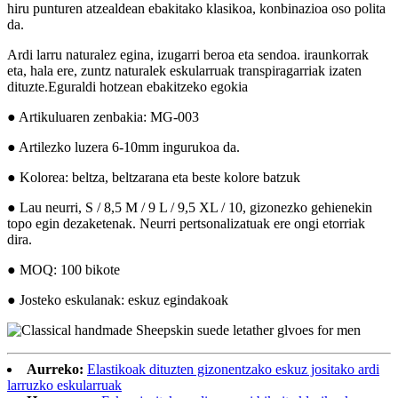
hiru punturen atzealdean ebakitako klasikoa, konbinazioa oso polita
da.
Ardi larru naturalez egina, izugarri beroa eta sendoa. iraunkorrak
eta, hala ere, zuntz naturalek eskularruak transpiragarriak izaten
dituzte.Eguraldi hotzean ebakitzeko egokia
● Artikuluaren zenbakia: MG-003
● Artilezko luzera 6-10mm ingurukoa da.
● Kolorea: beltza, beltzarana eta beste kolore batzuk
● Lau neurri, S / 8,5 M / 9 L / 9,5 XL / 10, gizonezko gehienekin
topo egin dezaketenak. Neurri pertsonalizatuak ere ongi etorriak
dira.
● MOQ: 100 bikote
● Josteko eskulanak: eskuz egindakoak
Aurreko:
Elastikoak dituzten gizonentzako eskuz jositako ardi
larruzko eskularruak