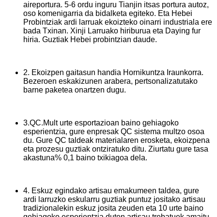
aireportura. 5-6 ordu inguru Tianjin itsas portura autoz,
oso komenigarria da bidalketa egiteko. Eta Hebei
Probintziak ardi larruak ekoizteko oinarri industriala ere
bada Txinan. Xinji Larruako hiriburua eta Daying fur
hiria. Guztiak Hebei probintzian daude.
2. Ekoizpen gaitasun handia Hornikuntza Iraunkorra.
Bezeroen eskakizunen arabera, pertsonalizatutako
barne paketea onartzen dugu.
3.QC.Mult urte esportazioan baino gehiagoko
esperientzia, gure enpresak QC sistema multzo osoa
du. Gure QC taldeak materialaren erosketa, ekoizpena
eta prozesu guztiak ontziratuko ditu. Ziurtatu gure tasa
akastuna% 0,1 baino txikiagoa dela.
4. Eskuz egindako artisau emakumeen taldea, gure
ardi larruzko eskularru guztiak puntuz jositako artisau
tradizionalekin eskuz josita zeuden eta 10 urte baino
gehiagoko esperientzia duten artisau trebatuek amaitu