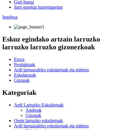
Guri buruz
Jarri gurekin harremanetan
Ingelesa
Eskuz egindako artzain larruzko
larruzko larruzko gizonezkoak
Etxea
Produktuak
Ardi larruazaleko eskularruak eta mittens
Eskularruak
Gizonak
Kategoriak
Ardi Larruzko Eskularruak
Andreak
Gizonak
Orein larruzko eskularruak
Ardi larruazaleko eskularruak eta mittens