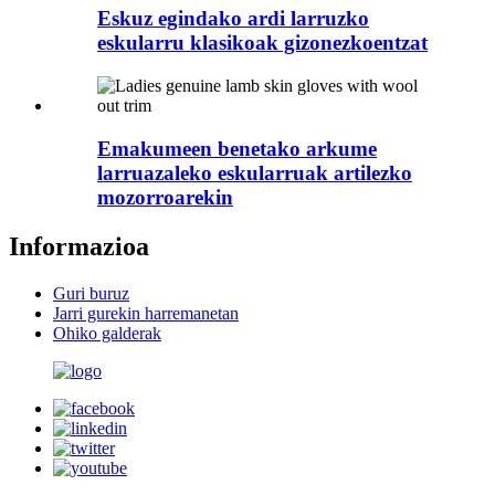
Eskuz egindako ardi larruzko
eskularru klasikoak gizonezkoentzat
Emakumeen benetako arkume
larruazaleko eskularruak artilezko
mozorroarekin
Informazioa
Guri buruz
Jarri gurekin harremanetan
Ohiko galderak