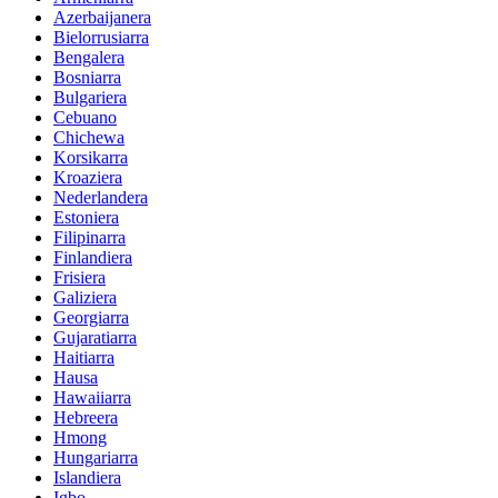
Azerbaijanera
Bielorrusiarra
Bengalera
Bosniarra
Bulgariera
Cebuano
Chichewa
Korsikarra
Kroaziera
Nederlandera
Estoniera
Filipinarra
Finlandiera
Frisiera
Galiziera
Georgiarra
Gujaratiarra
Haitiarra
Hausa
Hawaiiarra
Hebreera
Hmong
Hungariarra
Islandiera
Igbo