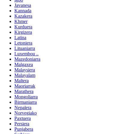
Javanesa
Kannada
Kazakera
Khmer
Kurduera
Kirgizera
Latina
Letoniera
Lituaniarra
Luxembou ..
Mazedoniarra
Malgaxea
Malaysiera
Malayalam
Maltera
Maoriarrak
Marathera
Mongoliarra
Birmaniarra
Nepalera
Norvegiako
Paxtuera
Persiera
Punjabera