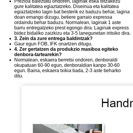
Prezioa baieztatu ondoren, laginak eska ditzakezu
gure kalitatea egiaztatzeko. Diseinua eta kalitatea
egiaztatzeko lagin bat besterik ez baduzu behar, lagina
doan emango dizugu, betiere garraio expressa
ordaindu behar baduzu. Normalean, laginak 1 aste
barru entregatzeko prest egongo dira. Laginak express
bidez bidaliko zaizkizu eta 3-5 lanegunetan iritsiko dira.
3. Zein da zure entrega baldintzak?
Gaur egun FOB, IFK onartzen ditugu.
4. Zer gertatzen da produkzio masiboa egiteko
denbora-tartearekin?
Normalean, eskaera berretsi ondoren, denboraldi
okupatuan 60-90 egun, denboraldian kanpo 30-60
egun. Baina, eskaera txikia bada, 2-3 aste beharko
ditu.