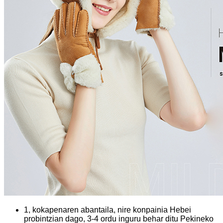
1, kokapenaren abantaila, nire konpainia Hebei
probintzian dago, 3-4 ordu inguru behar ditu Pekineko