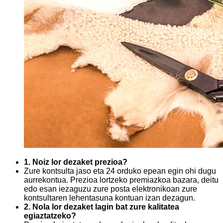
1. Noiz lor dezaket prezioa?
Zure kontsulta jaso eta 24 orduko epean egin ohi dugu
aurrekontua. Prezioa lortzeko premiazkoa bazara, deitu
edo esan iezaguzu zure posta elektronikoan zure
kontsultaren lehentasuna kontuan izan dezagun.
2. Nola lor dezaket lagin bat zure kalitatea
egiaztatzeko?