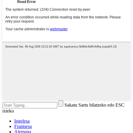
Sakatu Sartu bilatzeko edo ESC
ixteko
Ingelesa
Frantsesa
Alemana