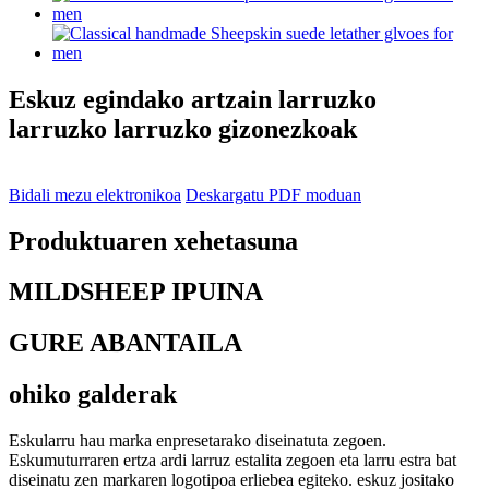
Eskuz egindako artzain larruzko
larruzko larruzko gizonezkoak
Bidali mezu elektronikoa
Deskargatu PDF moduan
Produktuaren xehetasuna
MILDSHEEP IPUINA
GURE ABANTAILA
ohiko galderak
Eskularru hau marka enpresetarako diseinatuta zegoen.
Eskumuturraren ertza ardi larruz estalita zegoen eta larru estra bat
diseinatu zen markaren logotipoa erliebea egiteko. eskuz jositako