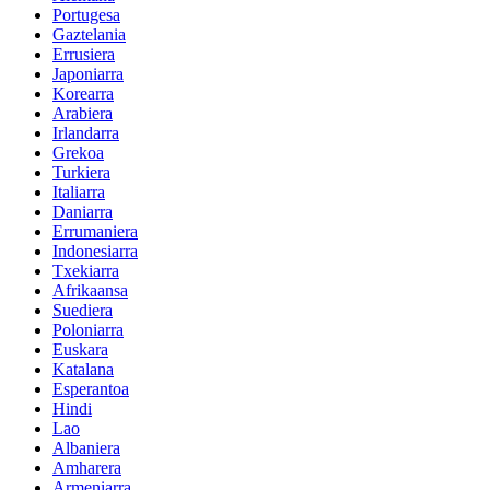
Portugesa
Gaztelania
Errusiera
Japoniarra
Korearra
Arabiera
Irlandarra
Grekoa
Turkiera
Italiarra
Daniarra
Errumaniera
Indonesiarra
Txekiarra
Afrikaansa
Suediera
Poloniarra
Euskara
Katalana
Esperantoa
Hindi
Lao
Albaniera
Amharera
Armeniarra