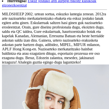
Hurrengoa:
Eskuz jositako ardi aurpegi bikoitz klasikoak
gizonezkoentzat
MILDSHEEP 2002. urtean sortua, eskuzko lantegia zenean. 2012ra
arte nazioarteko merkatarientzako ebaketa eta eskuz jositako lanak
egiten aritu ginen. Eskularruak saltzen hasi ginen guk nazioarteko
erosleentzat. Orain, gure diseinu profesionala dugu, ekoizten dugu.
saldu eta QC taldea, Gure eskularruak, haurtxoentzako botak eta
kapelak Kanadan, Alemanian, Erresuma Batuan eta beste herrialde
askotan saldu izan dira. Gainera, urtero nazioarteko erakusketa
askotan parte hartzen dugu, adibidez, MIPEL, MIFUR milanon,
APLF Hong Kong-en. Nazioarteko merkataritzako hainbat
baldintza eta arau ezagutzen ditugu, esportazio prozesua ere oso
ezaguna dugu. Beraz, Edozein zalantza, mesedez, jakinarazi
iezaguzu! Ahalegin guztia egingo dugu laguntzeko!