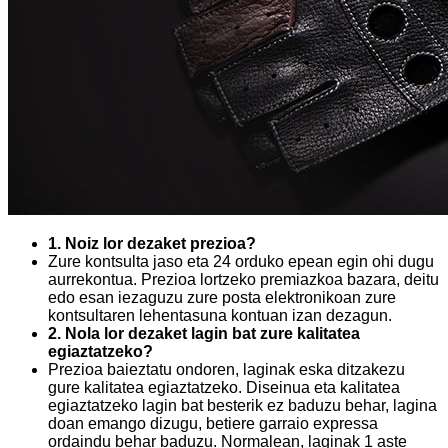
1. Noiz lor dezaket prezioa?
Zure kontsulta jaso eta 24 orduko epean egin ohi dugu
aurrekontua. Prezioa lortzeko premiazkoa bazara, deitu
edo esan iezaguzu zure posta elektronikoan zure
kontsultaren lehentasuna kontuan izan dezagun.
2. Nola lor dezaket lagin bat zure kalitatea
egiaztatzeko?
Prezioa baieztatu ondoren, laginak eska ditzakezu
gure kalitatea egiaztatzeko. Diseinua eta kalitatea
egiaztatzeko lagin bat besterik ez baduzu behar, lagina
doan emango dizugu, betiere garraio expressa
ordaindu behar baduzu. Normalean, laginak 1 aste