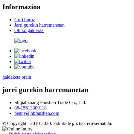
Informazioa
Guri buruz
Jarri gurekin harremanetan
Ohiko galderak
galdeketa orain
jarri gurekin harremanetan
Shijiahzuang Fanshen Trade Co., Ltd.
86-15613309118
benny@hbfanshen.com
© Copyright - 2010-2020: Eskubide guztiak erreserbatuta.