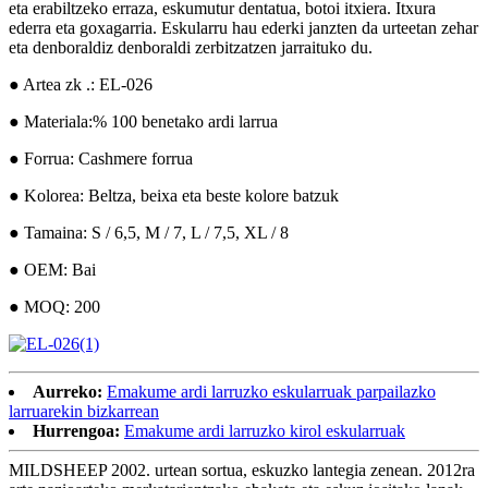
eta erabiltzeko erraza, eskumutur dentatua, botoi itxiera. Itxura
ederra eta goxagarria. Eskularru hau ederki janzten da urteetan zehar
eta denboraldiz denboraldi zerbitzatzen jarraituko du.
● Artea zk .: EL-026
● Materiala:% 100 benetako ardi larrua
● Forrua: Cashmere forrua
● Kolorea: Beltza, beixa eta beste kolore batzuk
● Tamaina: S / 6,5, M / 7, L / 7,5, XL / 8
● OEM: Bai
● MOQ: 200
Aurreko:
Emakume ardi larruzko eskularruak parpailazko
larruarekin bizkarrean
Hurrengoa:
Emakume ardi larruzko kirol eskularruak
MILDSHEEP 2002. urtean sortua, eskuzko lantegia zenean. 2012ra