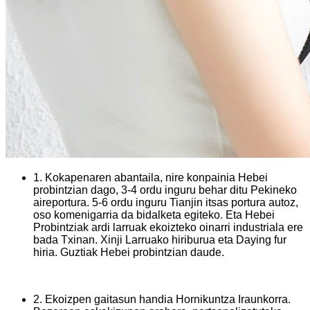
1. Kokapenaren abantaila, nire konpainia Hebei
probintzian dago, 3-4 ordu inguru behar ditu Pekineko
aireportura. 5-6 ordu inguru Tianjin itsas portura autoz,
oso komenigarria da bidalketa egiteko. Eta Hebei
Probintziak ardi larruak ekoizteko oinarri industriala ere
bada Txinan. Xinji Larruako hiriburua eta Daying fur
hiria. Guztiak Hebei probintzian daude.
2. Ekoizpen gaitasun handia Hornikuntza Iraunkorra.