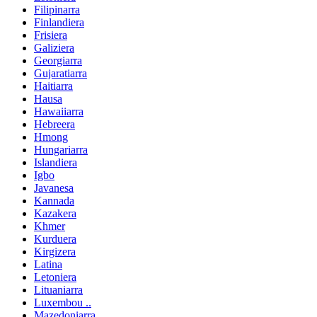
Filipinarra
Finlandiera
Frisiera
Galiziera
Georgiarra
Gujaratiarra
Haitiarra
Hausa
Hawaiiarra
Hebreera
Hmong
Hungariarra
Islandiera
Igbo
Javanesa
Kannada
Kazakera
Khmer
Kurduera
Kirgizera
Latina
Letoniera
Lituaniarra
Luxembou ..
Mazedoniarra