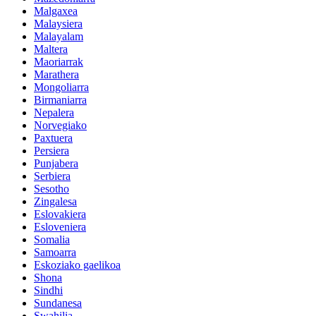
Malgaxea
Malaysiera
Malayalam
Maltera
Maoriarrak
Marathera
Mongoliarra
Birmaniarra
Nepalera
Norvegiako
Paxtuera
Persiera
Punjabera
Serbiera
Sesotho
Zingalesa
Eslovakiera
Esloveniera
Somalia
Samoarra
Eskoziako gaelikoa
Shona
Sindhi
Sundanesa
Swahilia