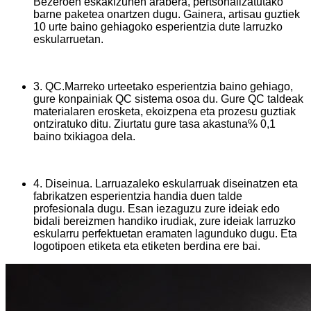
Bezeroen eskakizunen arabera, pertsonalizatutako
barne paketea onartzen dugu. Gainera, artisau guztiek
10 urte baino gehiagoko esperientzia dute larruzko
eskularruetan.
3. QC.Marreko urteetako esperientzia baino gehiago,
gure konpainiak QC sistema osoa du. Gure QC taldeak
materialaren erosketa, ekoizpena eta prozesu guztiak
ontziratuko ditu. Ziurtatu gure tasa akastuna% 0,1
baino txikiagoa dela.
4. Diseinua. Larruazaleko eskularruak diseinatzen eta
fabrikatzen esperientzia handia duen talde
profesionala dugu. Esan iezaguzu zure ideiak edo
bidali bereizmen handiko irudiak, zure ideiak larruzko
eskularru perfektuetan eramaten lagunduko dugu. Eta
logotipoen etiketa eta etiketen berdina ere bai.