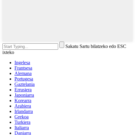
Sakatu Sartu bilatzeko edo ESC
ixteko
Ingelesa
Frantsesa
Alemana
Portugesa
Gaztelania
Errusiera
Japoniarra
Korearra
Arabiera
Irlandarra
Grekoa
Turkiera
Italiarra
Daniarra