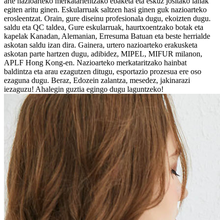
arte nazioarteko merkatarientzako ebaketa eta eskuz jositako lanak
egiten aritu ginen. Eskularruak saltzen hasi ginen guk nazioarteko
erosleentzat. Orain, gure diseinu profesionala dugu, ekoizten dugu.
saldu eta QC taldea, Gure eskularruak, haurtxoentzako botak eta
kapelak Kanadan, Alemanian, Erresuma Batuan eta beste herrialde
askotan saldu izan dira. Gainera, urtero nazioarteko erakusketa
askotan parte hartzen dugu, adibidez, MIPEL, MIFUR milanon,
APLF Hong Kong-en. Nazioarteko merkataritzako hainbat
baldintza eta arau ezagutzen ditugu, esportazio prozesua ere oso
ezaguna dugu. Beraz, Edozein zalantza, mesedez, jakinarazi
iezaguzu! Ahalegin guztia egingo dugu laguntzeko!