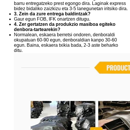
barru entregatzeko prest egongo dira. Laginak express
bidez bidaliko zaizkizu eta 3-5 lanegunetan iritsiko dira.
3. Zein da zure entrega baldintzak?
Gaur egun FOB, IFK onartzen ditugu.
4. Zer gertatzen da produkzio masiboa egiteko
denbora-tartearekin?
Normalean, eskaera berretsi ondoren, denboraldi
okupatuan 60-90 egun, denboraldian kanpo 30-60
egun. Baina, eskaera txikia bada, 2-3 aste beharko
ditu.