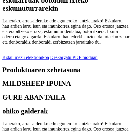
eskularruak botoidun ixteko
eskumuturrarekin
Lanerako, arratsalderako edo eguneroko jantzietarako! Eskularru
hau ardien larru leun eta iraunkorrez egina dago. Oso erosoa janztea
eta erabiltzeko erraza, eskumutur dentatua, botoi itxiera. Itxura
ederra eta goxagarria. Eskularru hau ederki janzten da urteetan zehar
eta denboraldiz denboraldi zerbitzatzen jarraituko du.
Bidali mezu elektronikoa
Deskargatu PDF moduan
Produktuaren xehetasuna
MILDSHEEP IPUINA
GURE ABANTAILA
ohiko galderak
Lanerako, arratsalderako edo eguneroko jantzietarako! Eskularru
hau ardien larru leun eta iraunkorrez egina dago. Oso erosoa janztea