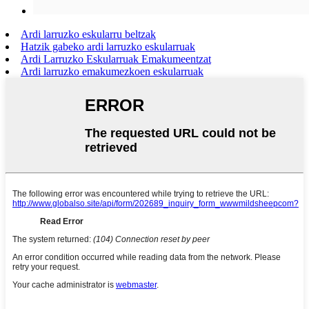
Ardi larruzko eskularru beltzak
Hatzik gabeko ardi larruzko eskularruak
Ardi Larruzko Eskularruak Emakumeentzat
Ardi larruzko emakumezkoen eskularruak