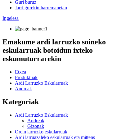
Guri buruz
Jarri gurekin harremanetan
Ingelesa
Emakume ardi larruzko soineko
eskularruak botoidun ixteko
eskumuturrarekin
Etxea
Produktuak
Ardi Larruzko Eskularruak
Andreak
Kategoriak
Ardi Larruzko Eskularruak
Andreak
Gizonak
Orein larruzko eskularruak
Ardi larruazaleko eskularruak eta mittens