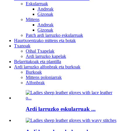
Eskularruak
Andreak
Gizonak
Mittens
Andreak
Gizonak
Patch ardi larruzko eskularruak
Haurtxoentzako mittens eta botak
Txanoak
Oihal Txapelak
Ardi larruzko kapelak
Belarritakoak eta plantilla
Ardi larruzko alfonbrak eta burkoak
Burkoak
Mittens poloniarrak
Alfonbrak
Ardi larruzko eskularruak ...