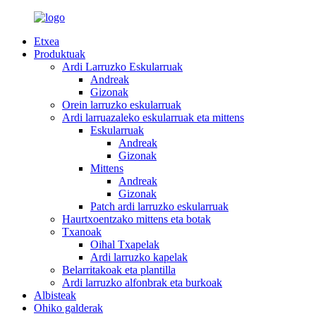
Etxea
Produktuak
Ardi Larruzko Eskularruak
Andreak
Gizonak
Orein larruzko eskularruak
Ardi larruazaleko eskularruak eta mittens
Eskularruak
Andreak
Gizonak
Mittens
Andreak
Gizonak
Patch ardi larruzko eskularruak
Haurtxoentzako mittens eta botak
Txanoak
Oihal Txapelak
Ardi larruzko kapelak
Belarritakoak eta plantilla
Ardi larruzko alfonbrak eta burkoak
Albisteak
Ohiko galderak