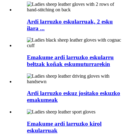
Ardi larruzko eskularruak, 2 esku
ilara ...
Emakume ardi larruzko eskularru
beltzak koñak eskumuturrarekin
Ardi larruzko eskuz jositako eskuzko
emakumeak
Emakume ardi larruzko kirol
eskularruak