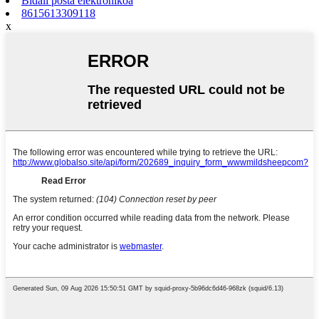
Bidali posta elektronikoa
8615613309118
x