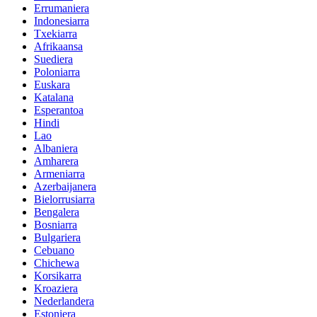
Errumaniera
Indonesiarra
Txekiarra
Afrikaansa
Suediera
Poloniarra
Euskara
Katalana
Esperantoa
Hindi
Lao
Albaniera
Amharera
Armeniarra
Azerbaijanera
Bielorrusiarra
Bengalera
Bosniarra
Bulgariera
Cebuano
Chichewa
Korsikarra
Kroaziera
Nederlandera
Estoniera